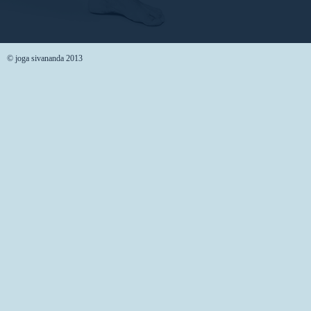
© joga sivananda 2013